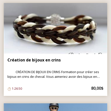
ÉGALEMENT DISPONIBLE DANS RESSOURCES TÉLÉCHARGEABLES.
Création de bijoux en crins
CRÉATION DE BIJOUX EN CRINS Formation pour créer ses
bijoux en crins de cheval. Vous aimeriez avoir des bijoux en
crins de votre cheval, mais vous ne savez comment vous y
prendre? Votre cheval vous a quitté et vous aimeriez garder
80,00$
1:26:50
une partie de lui avec vous? Vous aimeriez pouvoir créer des
bijoux uniques et sentimentaux pour vos amis et famille
amoureux des chevaux? Ne cherchez plus! Grâce à cette
formation, vous aurez tous les outils en main pour faire vos
propres bijoux en crins! Après avoir offert la création de bijoux