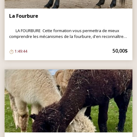
La Fourbure
LA FOURBURE Cette formation vous permettra de mieux
comprendre les mécanismes de la fourbure, d'en reconnaître
les signes, d'identifier les facteurs de risque et de découvrir
des stratégies de prévention. Elle a pour objectif de vous aider
50,00$
1:49:44
à mieux accompagner votre cheval, toujours en complément
des recommandations de votre vétérinaire. Cette formation
n'aborde pas les aspects liés au parage, au travail du pied ni
au ferrage. Nous aborderons des techniques d'accupression et
de massages. Cette formation est créée par Magali Gagnon.
Sujets abordés: Définition Structure lamellaire Les causes Le
mécanisme de la fourbure Les symptômes L'échelle Obel Les
complications Mon cheval fourbe, que faire? Le shiatsu La
massothérapie, un atout pour la récupération Prévenir la
fourbure Gestion du poids Pâturage et fourbure Conclusion
DES DOCUMENTS SONT ÉGALEMENT DISPONIBLE DANS LES
RESSOURCES TÉLÉCHARGEABLES. Bonne formation!