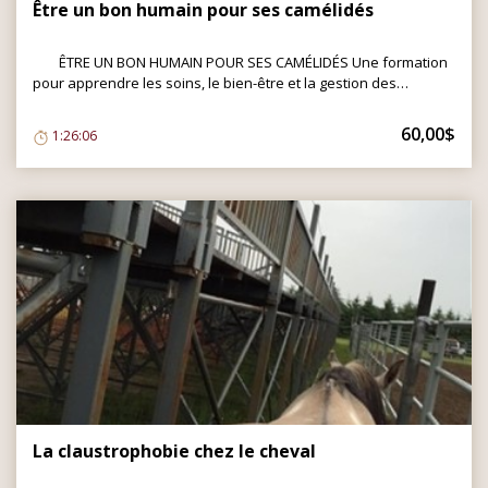
Être un bon humain pour ses camélidés
ÊTRE UN BON HUMAIN POUR SES CAMÉLIDÉS Une formation
pour apprendre les soins, le bien-être et la gestion des
camélidés. Vous trouverez toutes les informations nécessaires
sur les Alpagas et les Lamas. Une formation créée par Mélanie
60,00$
1:26:06
Fortin . Sujets abordés: Les 5 droits fondamentaux Importance
du zonage agricole Personnalité et nature des camélidés Bien
choisir son alpagas ou lamas Signes d'un alpagas en bonne
santé (signes vitaux, observations quotidiennes, signes de
douleur ou maladie, signes de déshydratation) L'alimentation
(système digestif, parasites) La tonte Soins des pieds et soins
dentaires Vaccins Gestion des chaleurs et canicule
Hébergement et enclos Prédateurs et sécurité du troupeau
Gestation et mise bas Trousse de premiers soins Conclusion
Un PDF est aussi disponible dans ressources téléchargeables.
La claustrophobie chez le cheval