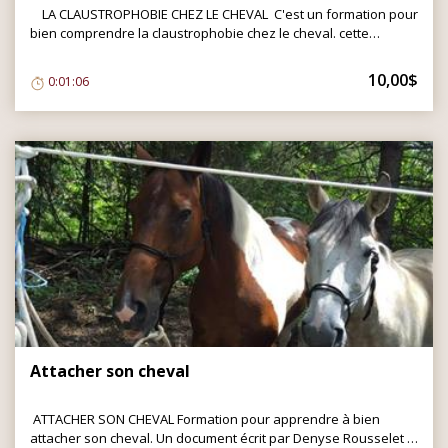
LA CLAUSTROPHOBIE CHEZ LE CHEVAL C'est un formation pour
bien comprendre la claustrophobie chez le cheval. cette
formation vous aidera à savoir comment mieux aider son
cheval claustrophobe. Un document écrit par Denyse
10,00$
0:01:06
Rousselet. Ceci n'est pas une formation enregistrée. C'est un
PDF à lire de 79 pages. Sujets abordés: La claustrophobie
Risque de refus chez un cheval claustrophobe L'importance
d'aller lentement L'importance de la relaxation Baisse de la
nuque L'importance du "lick and chew" L'importance de la
préparation Différentes zones du corps: Au-dessus de la tête,
les cotes, le dos, la queue, dessous le ventre. Le cheval explore
La remorque Comment aider notre cheval claustrophobe
Cheval non claustrophobe Conclusion LE PDF EST DISPONIBLE
Attacher son cheval
ATTACHER SON CHEVAL Formation pour apprendre à bien
attacher son cheval. Un document écrit par Denyse Rousselet .