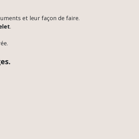
 juments et leur façon de faire.
elet
.
ée.
es.