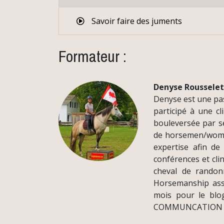
Savoir faire des juments
Formateur :
Denyse Rousselet
Denyse est une pas
participé à une cl
bouleversée par se
de horsemen/women
expertise afin de
conférences et cli
cheval de randonn
Horsemanship asso
mois pour le bl
COMMUNCATION AV